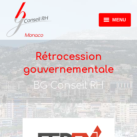
MENU
ACCUEIL
EXPERTISES
Rétrocession
CATALOGUE FORMATIONS
gouvernementale
RÉTROCESSION GOUVERNEMENTALE
BG Conseil RH
CONTACT